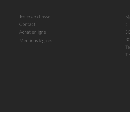
Terre de chasse
Ma
Contact
Ch
Achat en ligne
SC
30
Mentions légales
Te
Te