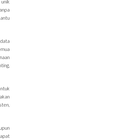
 unik
anpa
bantu
 data
semua
unaan
ting,
untuk
makan
sten,
aupun
apat