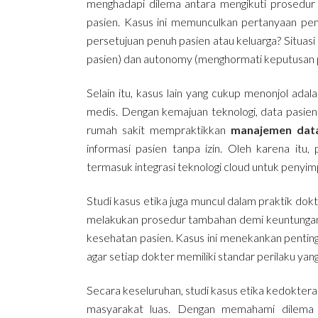
menghadapi dilema antara mengikuti prosedur 
pasien. Kasus ini memunculkan pertanyaan pen
persetujuan penuh pasien atau keluarga? Situas
pasien) dan autonomy (menghormati keputusan p
Selain itu, kasus lain yang cukup menonjol ada
medis. Dengan kemajuan teknologi, data pasien 
rumah sakit mempraktikkan
manajemen data
informasi pasien tanpa izin. Oleh karena itu,
termasuk integrasi teknologi cloud untuk penyi
Studi kasus etika juga muncul dalam praktik dok
melakukan prosedur tambahan demi keuntungan
kesehatan pasien. Kasus ini menekankan penti
agar setiap dokter memiliki standar perilaku ya
Secara keseluruhan, studi kasus etika kedokter
masyarakat luas. Dengan memahami dilema y