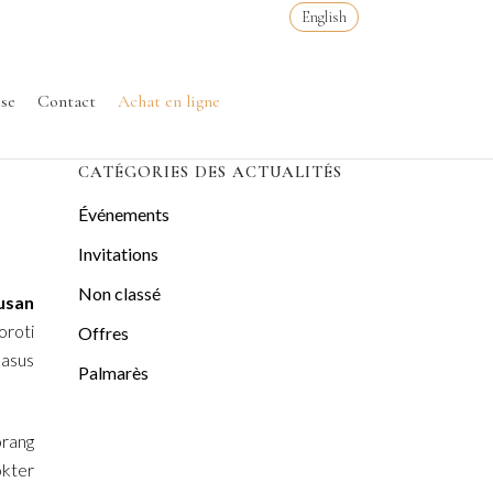
English
sse
Contact
Achat en ligne
CATÉGORIES DES ACTUALITÉS
Événements
Invitations
Non classé
usan
roti
Offres
kasus
Palmarès
orang
okter