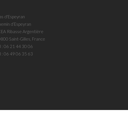
s d'Espeyran
emin d’Espeyran
EA Ribasse Argentière
800 Saint-Gilles, France
l :
06 21 44 30 06
l :
06 49 06 35 63