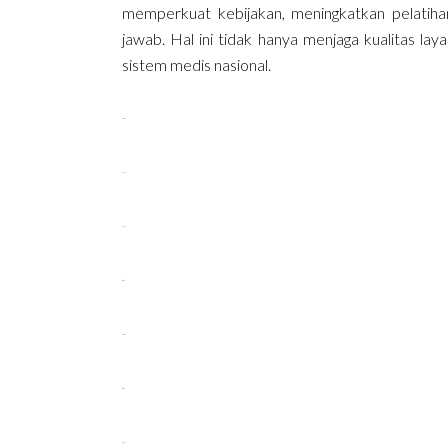
memperkuat kebijakan, meningkatkan pelatiha
jawab. Hal ini tidak hanya menjaga kualitas l
sistem medis nasional.
situs gacor
link slot
link slot
situs toto
bakautoto
situs toto
situs slot