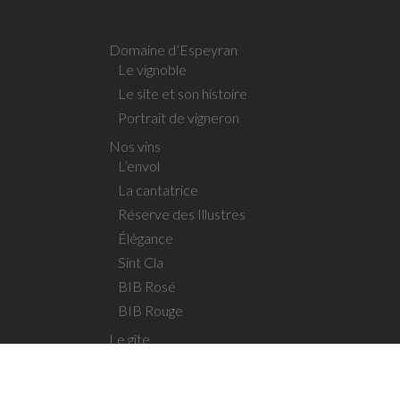
Domaine d’Espeyran
Le vignoble
Le site et son histoire
Portrait de vigneron
Nos vins
L’envol
La cantatrice
Réserve des Illustres
Élégance
Sint Cla
BIB Rosé
BIB Rouge
Le gîte