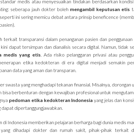
standar medis atau menyesuaikan tindakan berdasarkan kondisi
ting: seberapa jauh dokter boleh
mengambil keputusan etis
t
i seperti ini sering memicu debat antara prinsip beneficence (mem
asien).
lah terkait transparansi dalam penanganan pasien dan penggunaan
kini dapat tersimpan dan dianalisis secara digital. Namun, tidak 
 medis yang etis
. Ada risiko pelanggaran privasi atau pengg
 penerapan etika kedokteran di era digital menjadi semakin pen
mpanan data yang aman dan transparan.
ter swasta yang menghadapi tekanan finansial. Misalnya, dorongan 
 bisa berbenturan dengan kewajiban profesional untuk menguta
ngnya
pedoman etika kedokteran Indonesia
yang jelas dan konsi
ng dapat dipertanggungjawabkan.
an di Indonesia memberikan pelajaran berharga bagi dunia medis m
ang dihadapi dokter dan rumah sakit, pihak-pihak terkait d