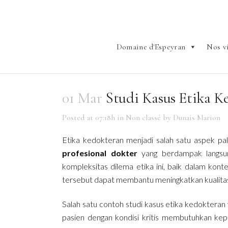
Domaine d'Espeyran
Nos v
01 Mar
Studi Kasus Etika K
Posted at 07:18h
in
Non classé
by
Dunais Marion
Etika kedokteran menjadi salah satu aspek pa
profesional dokter
yang berdampak langsun
kompleksitas dilema etika ini, baik dalam ko
tersebut dapat membantu meningkatkan kualita
Salah satu contoh studi kasus etika kedokteran 
pasien dengan kondisi kritis membutuhkan kepu