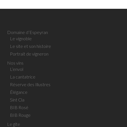
Domaine d’Espeyran
Le vignoble
Le site et son histoire
Portrait de vigneron
Nos vins
L’envol
La cantatrice
Réserve des Illustres
Élégance
Sint Cla
BIB Rosé
BIB Rouge
Le gîte