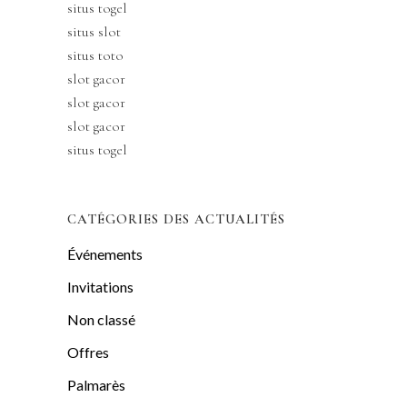
situs togel
situs slot
situs toto
slot gacor
slot gacor
slot gacor
situs togel
CATÉGORIES DES ACTUALITÉS
Événements
Invitations
Non classé
Offres
Palmarès