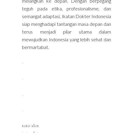
melangkah ke depan. Dengan berpegang
teguh pada etika, profesionalisme, dan
semangat adaptasi, Ikatan Dokter Indonesia
siap menghadapi tantangan masa depan dan
terus menjadi pilar utama dalam
mewujudkan Indonesia yang lebih sehat dan
bermartabat.
situs slot resmi
toto slot
kampungbet
slot gacor
toto slot