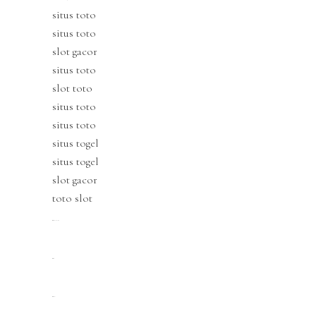
situs toto
situs toto
slot gacor
situs toto
slot toto
situs toto
situs toto
situs togel
situs togel
slot gacor
toto slot
situs togel online
situs toto
situs togel