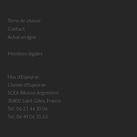
Terre de chasse
Contact
Achat en ligne
Mentions légales
Mas d'Espeyran
Chemin d’Espeyran
SCEA Ribasse Argentière
30800 Saint-Gilles, France
Tel :
06 21 44 30 06
Tel :
06 49 06 35 63