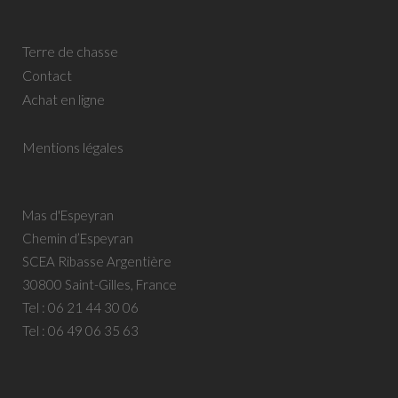
Terre de chasse
Contact
Achat en ligne
Mentions légales
Mas d'Espeyran
Chemin d’Espeyran
SCEA Ribasse Argentière
30800 Saint-Gilles, France
Tel :
06 21 44 30 06
Tel :
06 49 06 35 63