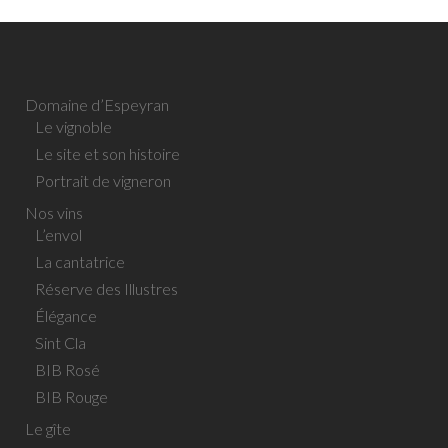
Domaine d’Espeyran
Le vignoble
Le site et son histoire
Portrait de vigneron
Nos vins
L’envol
La cantatrice
Réserve des Illustres
Élégance
Sint Cla
BIB Rosé
BIB Rouge
Le gîte