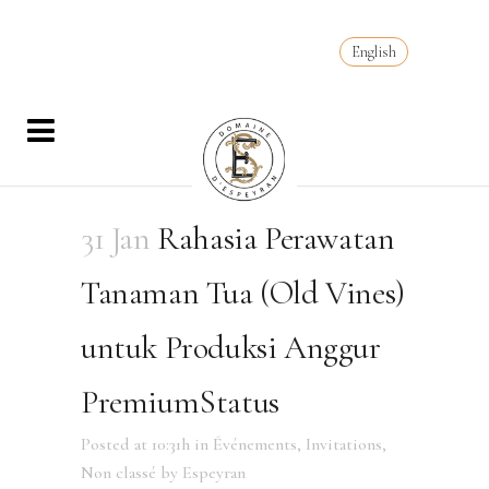
English
31 Jan
Rahasia Perawatan
Tanaman Tua (Old Vines)
untuk Produksi Anggur
PremiumStatus
Posted at 10:31h
in
Événements
,
Invitations
,
Non classé
by
Espeyran