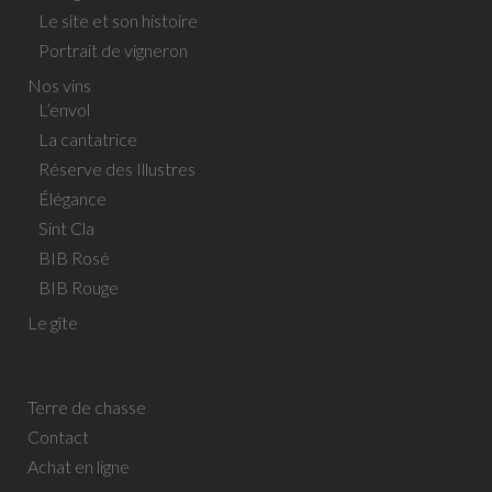
Le site et son histoire
Portrait de vigneron
Nos vins
L’envol
La cantatrice
Réserve des Illustres
Élégance
Sint Cla
BIB Rosé
BIB Rouge
Le gîte
Terre de chasse
Contact
Achat en ligne