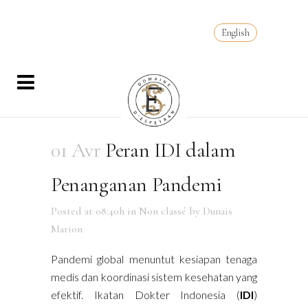
English
01 Avr
Peran IDI dalam
Penanganan Pandemi
Posted at 08:40h
in
Non classé
by
Dunais
Marion
Pandemi global menuntut kesiapan tenaga
medis dan koordinasi sistem kesehatan yang
efektif. Ikatan Dokter Indonesia (
IDI
)