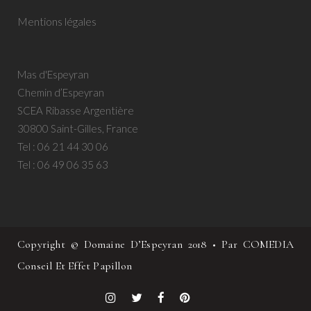
Mentions légales
Mas d'Espeyran
Chemin d’Espeyran
SCEA Ribasse Argentière
30800 Saint-Gilles, France
Tel :
06 21 44 30 06
Tel :
06 49 06 35 63
Copyright © Domaine D’Espeyran 2018 • Par COMEDIA
Conseil Et Effet Papillon