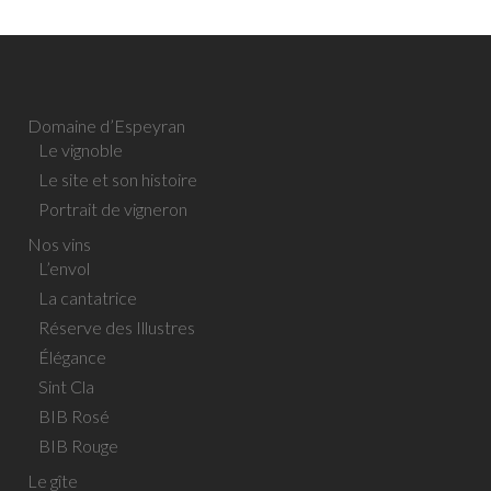
Domaine d’Espeyran
Le vignoble
Le site et son histoire
Portrait de vigneron
Nos vins
L’envol
La cantatrice
Réserve des Illustres
Élégance
Sint Cla
BIB Rosé
BIB Rouge
Le gîte