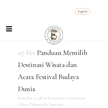
English
07 Fév
Panduan Memilih
Destinasi Wisata dan
Acara Festival Budaya
Dunia
Posted at 10:52h
in
Événements
,
Invitations
,
Offres
,
Palmarès
by
Espeyran