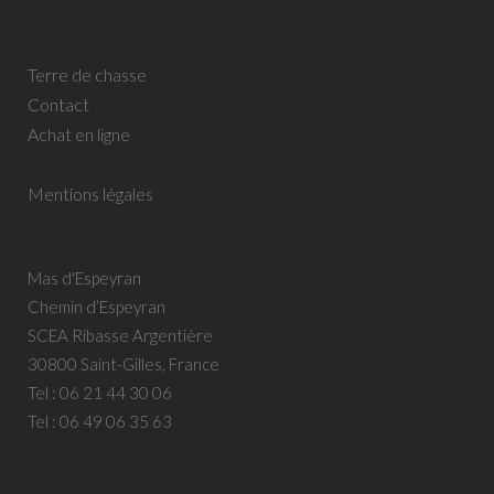
Terre de chasse
Contact
Achat en ligne
Mentions légales
Mas d'Espeyran
Chemin d’Espeyran
SCEA Ribasse Argentière
30800 Saint-Gilles, France
Tel :
06 21 44 30 06
Tel :
06 49 06 35 63