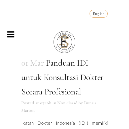
English
01 Mar
Panduan IDI
untuk Konsultasi Dokter
Secara Profesional
Posted at 07:16h
in
Non classé
by
Dunais
Marion
Ikatan Dokter Indonesia (IDI) memiliki