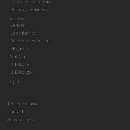
Le site et son histoire
Portrait de vigneron
Nos vins
L’envol
La cantatrice
Réserve des Illustres
Élégance
Sint Cla
BIB Rosé
BIB Rouge
Le gîte
Terre de chasse
Contact
Achat en ligne