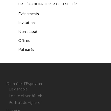
CATÉGORIES DES ACTUALITÉS
Événements
Invitations
Non classé
Offres
Palmarès
Domaine d’Espeyran
Le vignoble
Le site et son histoire
Portrait de vigneron
Nos vins