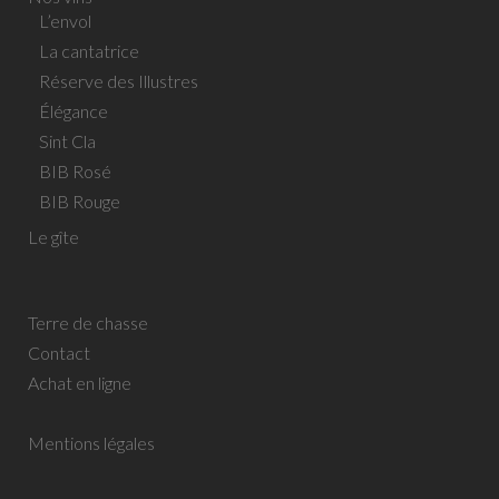
L’envol
La cantatrice
Réserve des Illustres
Élégance
Sint Cla
BIB Rosé
BIB Rouge
Le gîte
Terre de chasse
Contact
Achat en ligne
Mentions légales