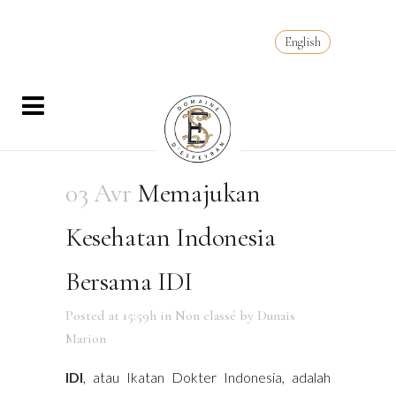
English
03 Avr
Memajukan
Kesehatan Indonesia
Bersama IDI
Posted at 15:59h
in
Non classé
by
Dunais
Marion
IDI
, atau Ikatan Dokter Indonesia, adalah