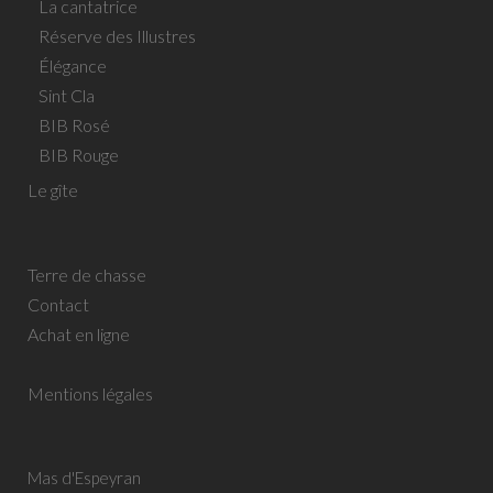
La cantatrice
Réserve des Illustres
Élégance
Sint Cla
BIB Rosé
BIB Rouge
Le gîte
Terre de chasse
Contact
Achat en ligne
Mentions légales
Mas d'Espeyran