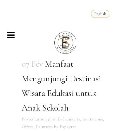
English
07 Fév
Manfaat
Mengunjungi Destinasi
Wisata Edukasi untuk
Anak Sekolah
Posted at 10:53h
in
Événements
,
Invitations
,
Offres
,
Palmarès
by
Espeyran