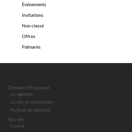
Événements
Invitations
Non classé
Offres
Palmarès
Domaine d’Espeyran
Le vignoble
Le site et son histoire
Portrait de vigneron
Nos vins
L’envol