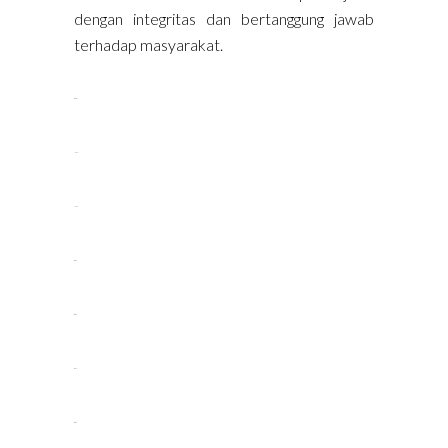
dengan integritas dan bertanggung jawab
terhadap masyarakat.
situs gacor
link slot
link slot
situs toto
situs toto
situs slot
situs toto