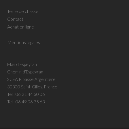
Terre de chasse
Contact
Achat en ligne
Mentions légales
Mas d'Espeyran
Chemin d’Espeyran
SCEA Ribasse Argentière
30800 Saint-Gilles, France
Tel :
06 21 44 30 06
Tel :
06 49 06 35 63