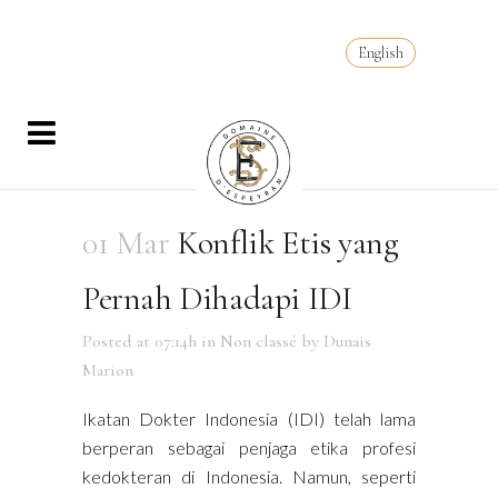
English
01 Mar
Konflik Etis yang
Pernah Dihadapi IDI
Posted at 07:14h
in
Non classé
by
Dunais
Marion
Ikatan Dokter Indonesia (IDI) telah lama
berperan sebagai penjaga etika profesi
kedokteran di Indonesia. Namun, seperti