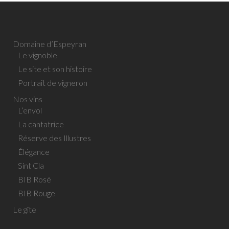
Domaine d’Espeyran
Le vignoble
Le site et son histoire
Portrait de vigneron
Nos vins
L’envol
La cantatrice
Réserve des Illustres
Élégance
Sint Cla
BIB Rosé
BIB Rouge
Le gîte