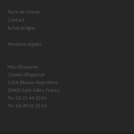
Terre de chasse
Contact
Achat en ligne
Mentions légales
Mas d'Espeyran
Chemin d’Espeyran
SCEA Ribasse Argentière
30800 Saint-Gilles, France
Tel :
06 21 44 30 06
Tel :
06 49 06 35 63