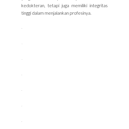
kedokteran, tetapi juga memiliki integritas
tinggi dalam menjalankan profesinya.
situs gacor
link slot
link slot
situs toto
situs toto
situs slot
situs toto