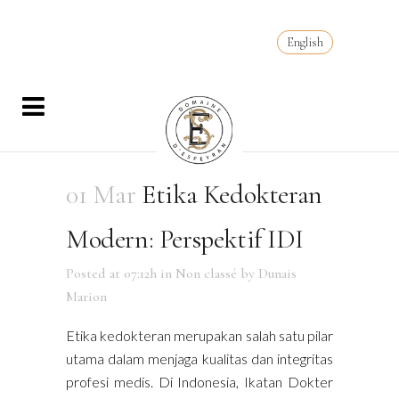
English
01 Mar
Etika Kedokteran
Modern: Perspektif IDI
Posted at 07:12h
in
Non classé
by
Dunais
Marion
Etika kedokteran merupakan salah satu pilar
utama dalam menjaga kualitas dan integritas
profesi medis. Di Indonesia, Ikatan Dokter