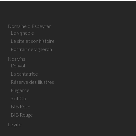
Domaine d’Espeyran
Le vignoble
Le site et son histoire
Portrait de vigneron
Nos vins
L’envol
La cantatrice
Réserve des Illustres
Élégance
Sint Cla
BIB Rosé
BIB Rouge
Le gîte