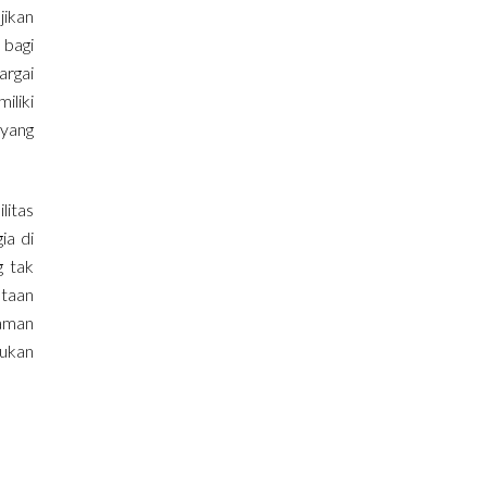
jikan
 bagi
argai
iliki
 yang
litas
ia di
g tak
ataan
laman
mukan