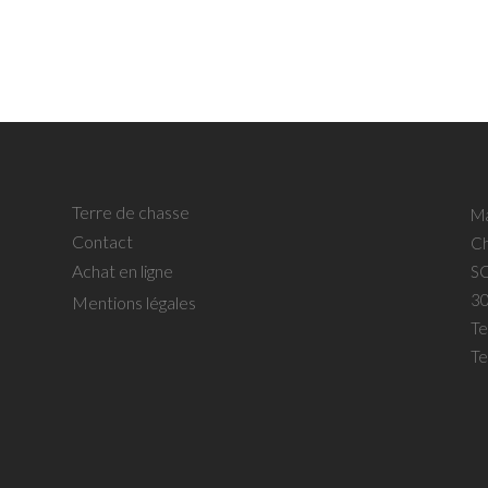
Terre de chasse
Ma
Contact
Ch
Achat en ligne
SC
30
Mentions légales
Te
Te