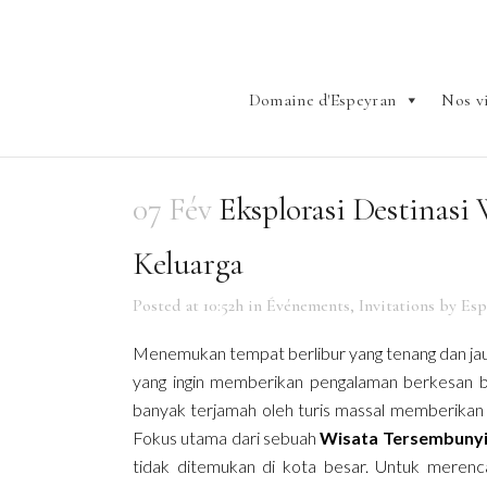
Domaine d'Espeyran
Nos v
07 Fév
Eksplorasi Destinasi
Keluarga
Posted at 10:52h
in
Événements
,
Invitations
by
Esp
Menemukan tempat berlibur yang tenang dan jauh 
yang ingin memberikan pengalaman berkesan 
banyak terjamah oleh turis massal memberikan
Fokus utama dari sebuah
Wisata Tersembuny
tidak ditemukan di kota besar. Untuk meren