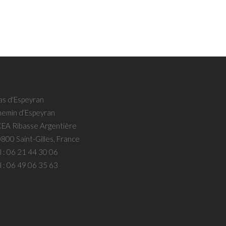
s d'Espeyran
emin d’Espeyran
EA Ribasse Argentière
800 Saint-Gilles, France
l :
06 21 44 30 06
l :
06 49 06 35 63