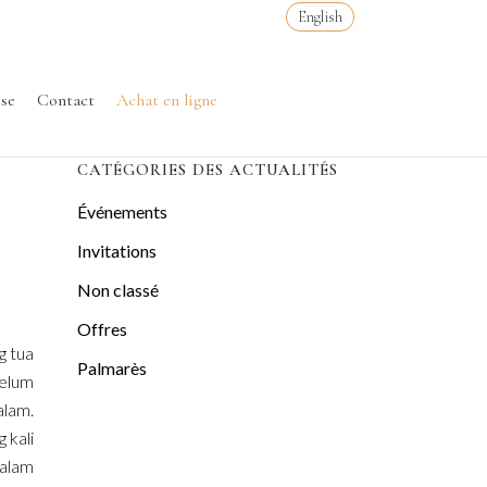
English
sse
Contact
Achat en ligne
CATÉGORIES DES ACTUALITÉS
Événements
Invitations
Non classé
Offres
g tua
Palmarès
elum
alam.
 kali
dalam