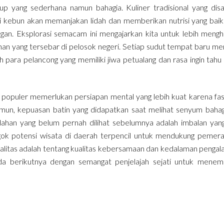
p yang sederhana namun bahagia. Kuliner tradisional yang disa
i kebun akan memanjakan lidah dan memberikan nutrisi yang baik
angan. Eksplorasi semacam ini mengajarkan kita untuk lebih mengh
n yang tersebar di pelosok negeri. Setiap sudut tempat baru mem
 para pelancong yang memiliki jiwa petualang dan rasa ingin tahu
 populer memerlukan persiapan mental yang lebih kuat karena fasi
amun, kepuasan batin yang didapatkan saat melihat senyum bahag
ahan yang belum pernah dilihat sebelumnya adalah imbalan yan
engok potensi wisata di daerah terpencil untuk mendukung pemer
ualitas adalah tentang kualitas kebersamaan dan kedalaman penga
nda berikutnya dengan semangat penjelajah sejati untuk mene