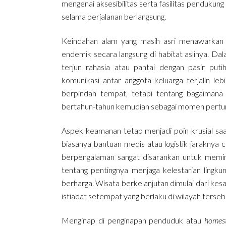
mengenai aksesibilitas serta fasilitas pendukun
selama perjalanan berlangsung.
Keindahan alam yang masih asri menawarkan ak
endemik secara langsung di habitat aslinya. D
terjun rahasia atau pantai dengan pasir put
komunikasi antar anggota keluarga terjalin le
berpindah tempat, tetapi tentang bagaimana k
bertahun-tahun kemudian sebagai momen pertu
Aspek keamanan tetap menjadi poin krusial saa
biasanya bantuan medis atau logistik jaraknya
berpengalaman sangat disarankan untuk meminim
tentang pentingnya menjaga kelestarian lingk
berharga. Wisata berkelanjutan dimulai dari ke
istiadat setempat yang berlaku di wilayah terseb
Menginap di penginapan penduduk atau
homes