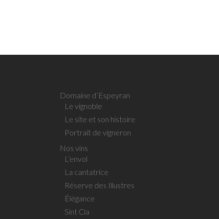
Domaine d’Espeyran
Le vignoble
Le site et son histoire
Portrait de vigneron
Nos vins
L’envol
La cantatrice
Réserve des Illustres
Élégance
Sint Cla