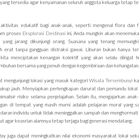
g yang tersedia agar kenyamanan seluruh anggota keluarga tetap te
tivitas edukatif bagi anak-anak, seperti mengenal flora dan 
alam proses
Eksplorasi Destinasi
ini, Anda mungkin akan menemuka
ih yang jarang dikunjungi orang. Suasana yang tenang memungk
bih erat tanpa gangguan distraksi gawai. Liburan bukan hanya te
ita menciptakan kenangan kolektif yang akan selalu diingat h
mbuhan bersama yang penuh dengan kegembiraan dan kehangatan
t mengunjungi lokasi yang masuk kategori
Wisata Tersembunyi
ka
 cukup jauh. Menyiapkan perlengkapan darurat dan pemandu lokal
alisir risiko selama penjelajahan. Selain itu, mengajarkan anak
ungan di tempat yang masih murni adalah pelajaran moral yang s
sadaran individu untuk tidak meninggalkan sampah dan menghormati
ut agar keasrian alamnya tetap terjaga bagi generasi mendatang.
tay
juga dapat meningkatkan nilai ekonomi masyarakat lokal seka