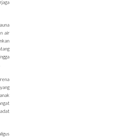
rjaga
fauna
n air
inkan
ntang
ingga
.
rena
 yang
-anak
angat
 adat
ligus